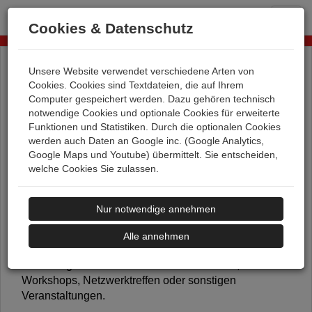
T
Cookies & Datenschutz
o
g
g
Unsere Website verwendet verschiedene Arten von
l
Cookies. Cookies sind Textdateien, die auf Ihrem
e
REGISTRIERUNG
Computer gespeichert werden. Dazu gehören technisch
n
notwendige Cookies und optionale Cookies für erweiterte
a
Funktionen und Statistiken. Durch die optionalen Cookies
v
werden auch Daten an Google inc. (Google Analytics,
i
Google Maps und Youtube) übermittelt. Sie entscheiden,
g
welche Cookies Sie zulassen.
a
t
i
Nur notwendige annehmen
o
n
Alle annehmen
Registrieren Sie sich jetzt mit Ihrer Emailadresse für
Einladungen der WRGN zu unseren Events,
Workshops, Netzwerktreffen oder sonstigen
Veranstaltungen.