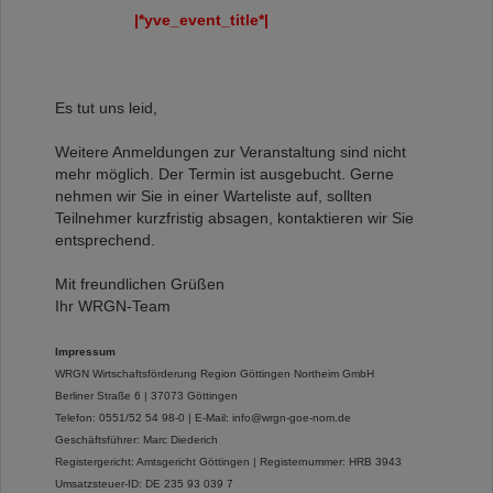
|*yve_event_title*|
Es tut uns leid,
Weitere Anmeldungen zur Veranstaltung sind nicht
mehr möglich. Der Termin ist ausgebucht. Gerne
nehmen wir Sie in einer Warteliste auf, sollten
Teilnehmer kurzfristig absagen, kontaktieren wir Sie
entsprechend.
Mit freundlichen Grüßen
Ihr WRGN-Team
Impressum
WRGN Wirtschaftsförderung Region Göttingen Northeim GmbH
Berliner Straße 6 |
37073 Göttingen
Telefon: 0551/52 54 98-0 |
E-Mail:
info@wrgn-goe-nom.de
Geschäftsführer: Marc Diederich
Registergericht: Amtsgericht Göttingen |
Registernummer: HRB 3943
Umsatzsteuer-ID: DE 235 93 039 7