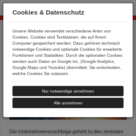
T
Cookies & Datenschutz
o
g
g
Unsere Website verwendet verschiedene Arten von
l
EINLADUNG ZUM
Cookies. Cookies sind Textdateien, die auf Ihrem
e
NETZWERK | Unternehmensnachfolge im Blick -
Computer gespeichert werden. Dazu gehören technisch
n
Erfahrungen, Impulse und Austausch
notwendige Cookies und optionale Cookies für erweiterte
a
Funktionen und Statistiken. Durch die optionalen Cookies
v
werden auch Daten an Google inc. (Google Analytics,
i
Google Maps und Youtube) übermittelt. Sie entscheiden,
g
welche Cookies Sie zulassen.
a
t
i
Nur notwendige annehmen
o
n
Alle annehmen
Die Unternehmensnachfolge gehört zu den zentralen