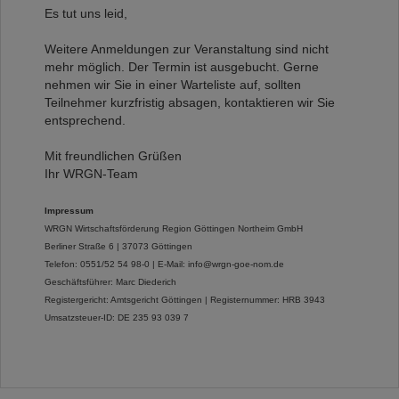
Es tut uns leid,
Weitere Anmeldungen zur Veranstaltung sind nicht
mehr möglich. Der Termin ist ausgebucht. Gerne
nehmen wir Sie in einer Warteliste auf, sollten
Teilnehmer kurzfristig absagen, kontaktieren wir Sie
entsprechend.
Mit freundlichen Grüßen
Ihr WRGN-Team
Impressum
WRGN Wirtschaftsförderung Region Göttingen Northeim GmbH
Berliner Straße 6 |
37073 Göttingen
Telefon: 0551/52 54 98-0 |
E-Mail:
info@wrgn-goe-nom.de
Geschäftsführer: Marc Diederich
Registergericht: Amtsgericht Göttingen |
Registernummer: HRB 3943
Umsatzsteuer-ID: DE 235 93 039 7