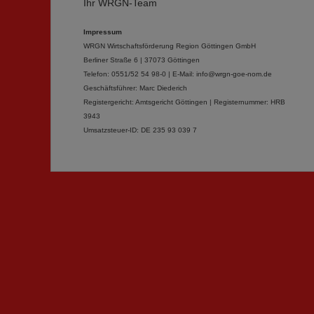
Ihr WRGN-Team
Impressum
WRGN Wirtschaftsförderung Region Göttingen GmbH
Berliner Straße 6 |
37073 Göttingen
Telefon: 0551/52 54 98-0 |
E-Mail:
info@wrgn-goe-nom.de
Geschäftsführer: Marc Diederich
Registergericht: Amtsgericht Göttingen |
Registernummer: HRB
3943
Umsatzsteuer-ID: DE 235 93 039 7