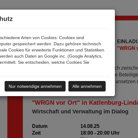
hutz
schiedene Arten von Cookies. Cookies sind
EINLAD
mputer gespeichert werden. Dazu gehören technisch
"WRGN vo
le Cookies für erweiterte Funktionen und Statistiken.
werden auch Daten an Google inc. (Google Analytics,
mittelt. Sie entscheiden, welche Cookies Sie
Ein regelmäßiger und offener Austausch zwischen
unterschätzender Standortfaktor für alle Beteili
die Gemeinde Katlenburg-Lindau hier ansetzen u
Nur notwendige annehmen
Alle annehmen
gemeinsamen Veranstaltung
"WRGN vor Ort" in Katlenburg-Lind
Wirtschaft und Verwaltung im Dialog
Datum
14.08.25
Zeit
18:00 - 20:00 Uhr