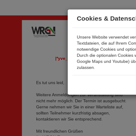
Cookies & Datensc
Unsere Website verwendet ver
Textdateien, die auf Ihrem Co
notwendige Cookies und optiona
Durch die optionalen Cookies 
|*yve_event_title*|
Google Maps und Youtube) über
zulassen.
Es tut uns leid,
Weitere Anmeldungen zur Veranstaltung sind
nicht mehr möglich. Der Termin ist ausgebucht.
Gerne nehmen wir Sie in einer Warteliste auf,
sollten Teilnehmer kurzfristig absagen,
kontaktieren wir Sie entsprechend.
Mit freundlichen Grüßen